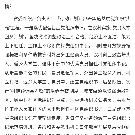
措？
省委组织部负责人：《行动计划》部署实施基层党组织“头
雁”工程。一是选优配强基层党组织书记，在农村实施“党员人才
回乡计划”，坚决撤换调整政治上不合格、经济上不廉洁、能力
上不胜任、工作上不尽职的村党组织书记，同时要开放视野按
照标准和条件选拔农村外出务工经商人员、农村创业致富带头
人、返乡大学生、退休干部中的优秀党员担任村党组织书记。
从带富能力强的村民、复员退伍军人、外出务工经商人员、村
医村教、返乡大学生等党员中，建立党组织书记后备队伍，实
行“村推镇选县考察”的培养选拔制度。城市街道以软弱涣散社
区、城中村社区党组织为重点，注重选拔机关公务员、事业单
位工作人员和社区优秀干部担任社区党组织书记。二是建立基
层党组织书记年度轮训制度，省每年举办各领域基层党组织书
记示范培训班，各市和省委派出机关每年部署开展基层党组织