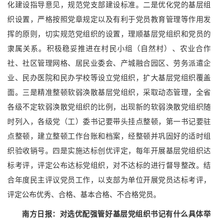
化建设指导意见，规范党支部建设标准。二是优化党的基层组
织设置，严格按照党章规定以及有利于党员教育管理等作用发
挥的原则，切实规范党组织的设置，理顺基层党组织和党员的
隶属关系。积极稳妥推进在村民小组（自然村）、农业合作
社、社区管理网格、居民业委会、产城融合园区、劳务派遣企
业、民办医院和民办学校等设立党组织，扩大基层党组织覆盖
面。三是精准整顿软弱涣散基层党组织，采取动态管理，全省
各级不定软弱涣散党组织的比例，出现新的软弱涣散党组织随
时列入，各级党（工）委书记要带头挂点整顿，第一书记要驻
点整顿，建立整顿工作台账和档案，经整顿并巩固好的适时组
织验收销号。四是实施达标创优评定，每年开展基层党组织达
标考评，评定公布达标党组织，对不达标的进行督导整改。结
合年度民主评议党员工作，以支部为单位开展党员达标考评，
评定公布优秀、合格、基本合格、不合格党员。
南方日报：对选优配强管好基层党组织书记有什么具体举