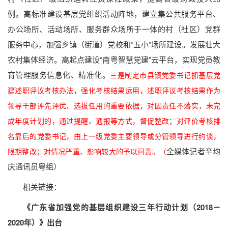
例。高标准建设基层党组织活动阵地，建立集公共服务平台、
办公场所、活动场所、服务群众场所于一体的村（社区）党群
服务中心，加强乡镇（街道）党校和“五小”场所建设。发展壮大
农村集体经济。高起点建设“南粤智慧党建”云平台，实现党员教
育管理服务信息化、精准化。
三是制定市县镇党委书记抓基层党
建述职评议考核办法，强化考核结果运用，述职评议考核结果作为
领导干部评先评优、选拔任用的重要依据，对因责任不落实，未完
成年度计划的，通过提醒、通报等方式，督促整改；对评价考核排
名靠后的党委书记，由上一级党委主要领导或分管领导进行约谈，
全媒体记者辛均
限期整改；对情况严重、影响较大的予以问责。（
庆通讯员粤组）
相关链接：
《广东省加强党的基层组织建设三年行动计划（2018－
2020年）》出台