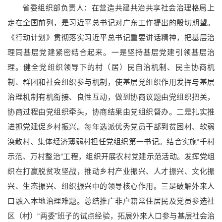
省委组织部负责人：在营造共建共治共享社会治理格局上
走在全国前列，是习近平总书记对广东工作提出的殷切期望。
《行动计划》贯彻落实习近平总书记重要讲话精神，把基层治
理同基层党建紧密结合起来。一是坚持基层党建引领基层治
理。健全党组织领导下的村（居）民自治机制、民主协商机
制、群团和社会组织参与机制，使基层党组织作用发挥与基层
治理机制有机衔接、良性互动，做到协商议题由党组织把关，
协商过程由党组织牵头，协商结果由党组织督办。二是扎实推
进抓党建促乡村振兴。每年选派优秀党员干部到贫困村、软弱
涣散村、集体经济薄弱村担任党组织第一书记。结合实施“千村
示范、万村整治”工程，组织开展农村党建示范活动。发挥党组
织在打赢脱贫攻坚战，推动乡村产业振兴、人才振兴、文化振
兴、生态振兴、组织振兴中的领导核心作用。三是破解外来人
口融入本地治理难题。总结推广非户籍常住居民及党员参选社
区（村）“两委”班子的试点经验，拓展外来人口参与基层社会治