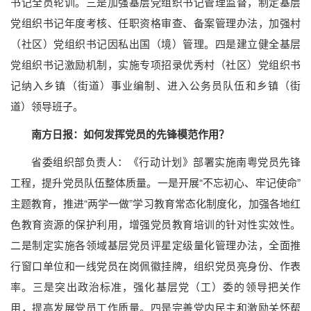
书记全员轮训。三是加强基层党组织书记管理监督，制定基层
党组织书记年度考核、任职资格审查、备案管理办法，加强村
（社区）党组织书记因私出国（境）管理。四是建立健全基层
党组织书记激励机制，实施专项招录优秀村（社区）党组织书
记纳入乡镇（街道）事业编制、进入公务员队伍和乡镇（街
道）领导班子。
南方日报：如何发挥党员的先锋模范作用？
省委组织部负责人：《行动计划》部署实施南粤党员先锋
工程，提升党员队伍整体质量。一是开展“不忘初心、牢记使命”
主题教育，推进“两学一做”学习教育常态化制度化，加强各地红
色教育资源的保护利用，增强党员教育培训的针对性实效性。
二是制定实施各领域基层党员评星定级量化管理办法，全面推
行窗口单位和一线党员在岗佩徽挂牌，组织党员亮身份、作表
率。三是突出政治标准，强化基层党（工）委的领导把关作
用，提高发展党员工作质量。四是完善党内民主和激励关怀帮