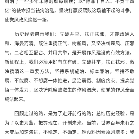
纠治了一些多年未除的顽瘴痼疾；以“得罪千百人、不负十四
亿”的使命担当祛疴治乱，坚决打赢反腐败这场输不起的斗争，
使党风政风焕然一新。
历史经验启示我们：立破并举、扶正祛邪，才能政通人
和、海晏河清。既注重扬正气、树新风，又坚决纠歪风、压邪
气，二者相互配合、并用共举，是开展作风建设的有效方法。
新征程上，我们必须用好有立有破、立破并举，扶正祛邪、激
浊扬清这一重要方法，坚持系统施治、标本兼治，坚持不敢
腐、不能腐、不想腐一体推进，惩治震慑、制度约束、提高觉
悟一体发力，坚决铲除腐败滋生的作风温床，使党的作风全面
纯洁起来。
回顾走过的路，是为了走好前行的路；总结历史经验，是
为了以史为鉴，把握现在、开创未来。当前，世界百年未有之
大变局加速演进，不稳定、不确定、难预料因素急剧增多；我