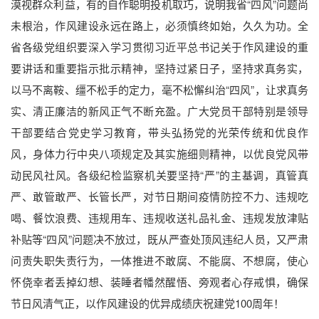
漠视群众利益，有的自作聪明投机取巧，说明我省“四风”问题尚
未根治，作风建设永远在路上，必须慎终如始，久久为功。全
省各级党组织要深入学习贯彻习近平总书记关于作风建设的重
要讲话和重要指示批示精神，坚持过紧日子，坚持求真务实，
以马不离鞍、缰不松手的定力，毫不松懈纠治“四风”，让求真务
实、清正廉洁的新风正气不断充盈。广大党员干部特别是领导
干部要结合党史学习教育，带头弘扬党的光荣传统和优良作
风，身体力行中央八项规定及其实施细则精神，以优良党风带
动民风社风。各级纪检监察机关要坚持“严”的主基调，真管真
严、敢管敢严、长管长严，对节日期间疫情防控不力、违规吃
喝、餐饮浪费、违规用车、违规收送礼品礼金、违规发放津贴
补贴等“四风”问题决不放过，既从严查处顶风违纪人员，又严肃
问责失职失责行为，一体推进不敢腐、不能腐、不想腐，使心
怀侥幸者丢掉幻想、装睡者幡然醒悟、旁观者心存戒惧，确保
节日风清气正，以作风建设的优异成绩庆祝建党100周年！