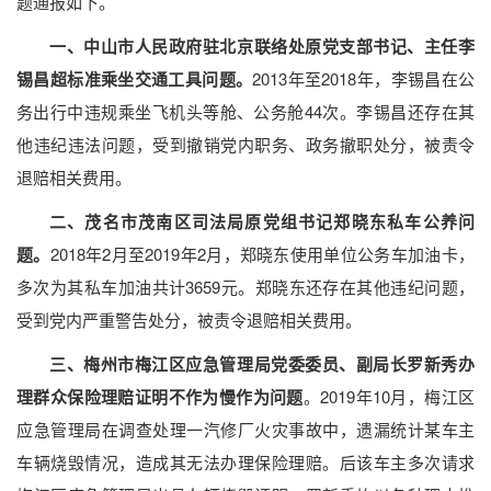
题通报如下。
一、中山市人民政府驻北京联络处原党支部书记、主任李
锡昌超标准乘坐交通工具问题。
2013年至2018年，李锡昌在公
务出行中违规乘坐飞机头等舱、公务舱44次。李锡昌还存在其
他违纪违法问题，受到撤销党内职务、政务撤职处分，被责令
退赔相关费用。
二、茂名市茂南区司法局原党组书记郑晓东私车公养问
题。
2018年2月至2019年2月，郑晓东使用单位公务车加油卡，
多次为其私车加油共计3659元。郑晓东还存在其他违纪问题，
受到党内严重警告处分，被责令退赔相关费用。
三、梅州市梅江区应急管理局党委委员、副局长罗新秀办
理群众保险理赔证明不作为慢作为问题
。2019年10月，梅江区
应急管理局在调查处理一汽修厂火灾事故中，遗漏统计某车主
车辆烧毁情况，造成其无法办理保险理赔。后该车主多次请求