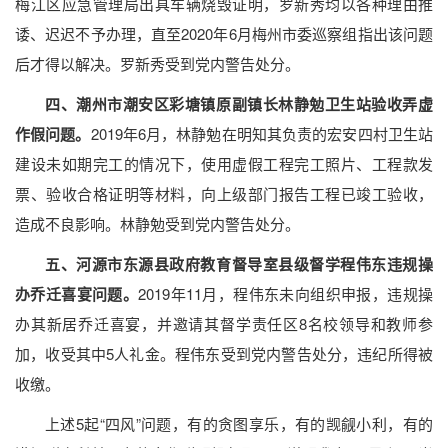
梅江区应急管理局出具车辆烧毁证明，罗新秀均以各种理由推
诿、迟迟不予办理，直至2020年6月梅州市委巡察组指出该问题
后才得以解决。罗新秀受到党内警告处分。
四、潮州市潮安区彩塘镇原副镇长林静勉卫生站验收弄虚
作假问题。
2019年6月，林静勉在明知其负责的宏安四村卫生站
建设未如期完工的情况下，使用虚假工程完工照片、工程款发
票、验收合格证明等材料，向上级部门报告工程已竣工验收，
造成不良影响。林静勉受到党内警告处分。
五、河源市东源县政府教育督导室县级督学程伟东违规操
办乔迁喜宴问题。
2019年11月，程伟东未向组织申报，违规操
办其新居乔迁喜宴，并邀请其督学责任区8名校领导和教师参
加，收受其中5人礼金。程伟东受到党内警告处分，违纪所得被
收缴。
上述5起“四风”问题，有的贪图享乐，有的觊觎小利，有的